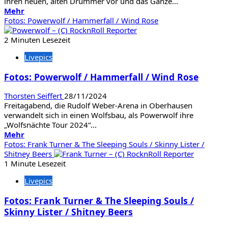
ihren neuen, alten Drummer vor und das Ganze...
Mehr
Mehr
Informationen
Fotos: Powerwolf / Hammerfall / Wind Rose
über
Fotos:
2 Minuten Lesezeit
Dream
Livepics
Theater
in
Fotos: Powerwolf / Hammerfall / Wind Rose
Köln
Thorsten Seiffert
28/11/2024
Freitagabend, die Rudolf Weber-Arena in Oberhausen
verwandelt sich in einen Wolfsbau, als Powerwolf ihre
„Wolfsnächte Tour 2024“...
Mehr
Mehr
Informationen
Fotos: Frank Turner & The Sleeping Souls / Skinny Lister /
über
Shitney Beers
Fotos:
1 Minute Lesezeit
Powerwolf
Livepics
/
Hammerfall
Fotos: Frank Turner & The Sleeping Souls /
/
Skinny Lister / Shitney Beers
Wind
Rose