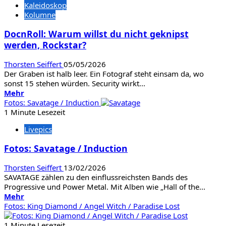
Kaleidoskop
Festival
Kolumne
2026
DocnRoll: Warum willst du nicht geknipst
werden, Rockstar?
Thorsten Seiffert
05/05/2026
Der Graben ist halb leer. Ein Fotograf steht einsam da, wo
sonst 15 stehen würden. Security wirkt...
Mehr
Mehr
Informationen
Fotos: Savatage / Induction
über
1 Minute Lesezeit
DocnRoll:
Livepics
Warum
willst
Fotos: Savatage / Induction
du
nicht
Thorsten Seiffert
13/02/2026
geknipst
SAVATAGE zählen zu den einflussreichsten Bands des
werden,
Progressive und Power Metal. Mit Alben wie „Hall of the...
Rockstar?
Mehr
Mehr
Informationen
Fotos: King Diamond / Angel Witch / Paradise Lost
über
Fotos:
1 Minute Lesezeit