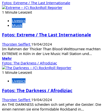
Informationen
Fotos: Extreme / The Last Internationale
über
Fotos:
1 Minute Lesezeit
Broilers
Livepics
Musik
Fotos: Extreme / The Last Internationale
Thorsten Seiffert
19/04/2024
Im Rahmen der Thicker Than Blood-Welttournee machten
EXTREME in Köln in der Live Music Hall Station und...
Mehr
Mehr
Informationen
Fotos: The Darkness / Afrodiziac
über
Fotos:
1 Minute Lesezeit
Extreme
Livepics
/
The
Fotos: The Darkness / Afrodiziac
Last
Internationale
Thorsten Seiffert
19/04/2024
An THE DARKNESS scheiden sich seit jeher die Geister: Die
einen nennen sie eine formidable Rockband in...