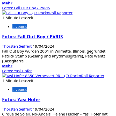
Mehr
Mehr
Informationen
Fotos: Fall Out Boy / PVRIS
über
Fotos:
1 Minute Lesezeit
The
Livepics
Darkness
/
Fotos: Fall Out Boy / PVRIS
Afrodiziac
Thorsten Seiffert
19/04/2024
Fall Out Boy wurden 2001 in Wilmette, Illinois, gegründet.
Patrick Stump (Gesang und Rhythmusgitarre), Pete Wentz
(Bassgitarre...
Mehr
Mehr
Informationen
Fotos: Yasi Hofer
über
Fotos:
1 Minute Lesezeit
Fall
Livepics
Out
Boy
Fotos: Yasi Hofer
/
PVRIS
Thorsten Seiffert
19/04/2024
Cirque de Soleil, No-Angels, Helene Fischer – Yasi Hofer hat