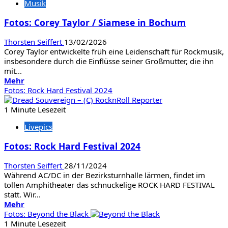
Musik
/
Richie
Fotos: Corey Taylor / Siamese in Bochum
Kotzen
in
Thorsten Seiffert
13/02/2026
Oberhausen
Corey Taylor entwickelte früh eine Leidenschaft für Rockmusik,
insbesondere durch die Einflüsse seiner Großmutter, die ihn
mit...
Mehr
Mehr
Informationen
Fotos: Rock Hard Festival 2024
über
Fotos:
1 Minute Lesezeit
Corey
Livepics
Taylor
/
Fotos: Rock Hard Festival 2024
Siamese
in
Thorsten Seiffert
28/11/2024
Bochum
Während AC/DC in der Bezirksturnhalle lärmen, findet im
tollen Amphitheater das schnuckelige ROCK HARD FESTIVAL
statt. Wir...
Mehr
Mehr
Informationen
Fotos: Beyond the Black
über
1 Minute Lesezeit