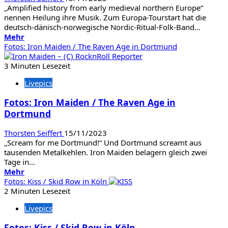
„Amplified history from early medieval northern Europe“
nennen Heilung ihre Musik. Zum Europa-Tourstart hat die
deutsch-dänisch-norwegische Nordic-Ritual-Folk-Band...
Mehr
Mehr
Informationen
Fotos: Iron Maiden / The Raven Age in Dortmund
über
Fotos:
3 Minuten Lesezeit
Heilung
Livepics
/
Myrkur
Fotos: Iron Maiden / The Raven Age in
/
Dortmund
Zeal
&
Ardor
Thorsten Seiffert
15/11/2023
in
„Scream for me Dortmund!“ Und Dortmund screamt aus
Gelsenkirchen
tausenden Metalkehlen. Iron Maiden belagern gleich zwei
Tage in...
Mehr
Mehr
Informationen
Fotos: Kiss / Skid Row in Köln
über
2 Minuten Lesezeit
Fotos:
Livepics
Iron
Maiden
Fotos: Kiss / Skid Row in Köln