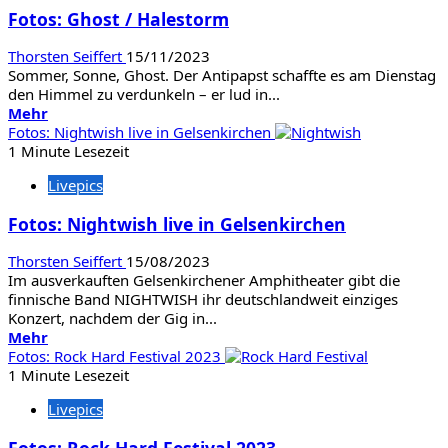
Vampires
Fotos: Ghost / Halestorm
rocken
Oberhausen
Thorsten Seiffert
15/11/2023
Sommer, Sonne, Ghost. Der Antipapst schaffte es am Dienstag
den Himmel zu verdunkeln – er lud in...
Mehr
Mehr
Informationen
Fotos: Nightwish live in Gelsenkirchen
über
1 Minute Lesezeit
Fotos:
Livepics
Ghost
/
Fotos: Nightwish live in Gelsenkirchen
Halestorm
Thorsten Seiffert
15/08/2023
Im ausverkauften Gelsenkirchener Amphitheater gibt die
finnische Band NIGHTWISH ihr deutschlandweit einziges
Konzert, nachdem der Gig in...
Mehr
Mehr
Informationen
Fotos: Rock Hard Festival 2023
über
1 Minute Lesezeit
Fotos:
Livepics
Nightwish
live
Fotos: Rock Hard Festival 2023