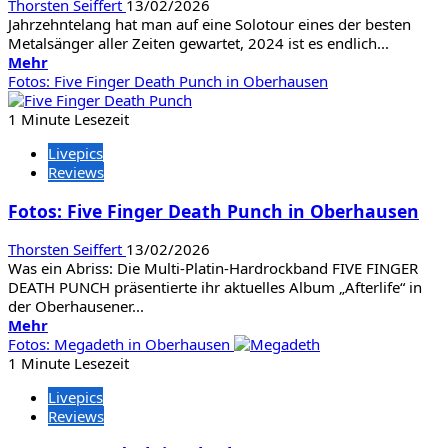
Thorsten Seiffert
13/02/2026
Jahrzehntelang hat man auf eine Solotour eines der besten
Metalsänger aller Zeiten gewartet, 2024 ist es endlich...
Mehr
Mehr
Informationen
Fotos: Five Finger Death Punch in Oberhausen
über
Fotos:
1 Minute Lesezeit
Bruce
Livepics
Dickinson
Reviews
in
Köln
Fotos: Five Finger Death Punch in Oberhausen
Thorsten Seiffert
13/02/2026
Was ein Abriss: Die Multi-Platin-Hardrockband FIVE FINGER
DEATH PUNCH präsentierte ihr aktuelles Album „Afterlife“ in
der Oberhausener...
Mehr
Mehr
Informationen
Fotos: Megadeth in Oberhausen
über
1 Minute Lesezeit
Fotos:
Livepics
Five
Reviews
Finger
Death