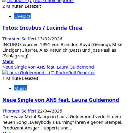
Fotos:
2 Minuten Lesezeit
Blaze
Livepics
Bayley
Fotos: Incubus / Lucinda Chua
Thorsten Seiffert
13/02/2026
INCUBUS wurden 1991 von Brandon Boyd (Gesang), Mike
Einziger (Gitarre), Alex Katunich (Bass) und Jose Pasillas
(Schlagzeug)...
Mehr
Mehr
Informationen
Neue Single von ANS feat. Laura Guldemond
über
Fotos:
1 Minute Lesezeit
Incubus
Musik
/
Lucinda
Neue Single von ANS feat. Laura Guldemond
Chua
Thorsten Seiffert
22/04/2025
Die Heavy-Metal-Sängerin Laura Guldemond verleiht dem
neuen Song „Everybody’s Burning“ ihren eigenen Stempel.
Produzent Ansgar Huppertz und...