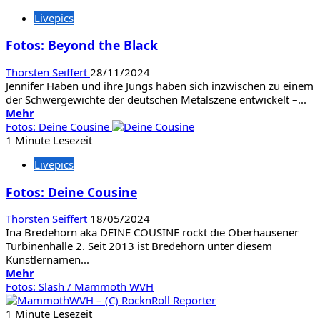
Fotos:
Livepics
Rock
Hard
Fotos: Beyond the Black
Festival
2024
Thorsten Seiffert
28/11/2024
Jennifer Haben und ihre Jungs haben sich inzwischen zu einem
der Schwergewichte der deutschen Metalszene entwickelt –...
Mehr
Mehr
Informationen
Fotos: Deine Cousine
über
1 Minute Lesezeit
Fotos:
Livepics
Beyond
the
Fotos: Deine Cousine
Black
Thorsten Seiffert
18/05/2024
Ina Bredehorn aka DEINE COUSINE rockt die Oberhausener
Turbinenhalle 2. Seit 2013 ist Bredehorn unter diesem
Künstlernamen...
Mehr
Mehr
Informationen
Fotos: Slash / Mammoth WVH
über
Fotos:
1 Minute Lesezeit