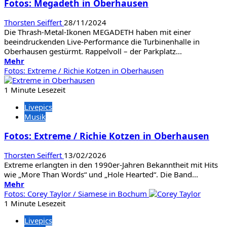
Fotos: Megadeth in Oberhausen
Punch
in
Thorsten Seiffert
28/11/2024
Oberhausen
Die Thrash-Metal-Ikonen MEGADETH haben mit einer
beeindruckenden Live-Performance die Turbinenhalle in
Oberhausen gestürmt. Rappelvoll – der Parkplatz...
Mehr
Mehr
Informationen
Fotos: Extreme / Richie Kotzen in Oberhausen
über
Fotos:
1 Minute Lesezeit
Megadeth
Livepics
in
Musik
Oberhausen
Fotos: Extreme / Richie Kotzen in Oberhausen
Thorsten Seiffert
13/02/2026
Extreme erlangten in den 1990er-Jahren Bekanntheit mit Hits
wie „More Than Words“ und „Hole Hearted“. Die Band...
Mehr
Mehr
Informationen
Fotos: Corey Taylor / Siamese in Bochum
über
1 Minute Lesezeit
Fotos:
Livepics
Extreme