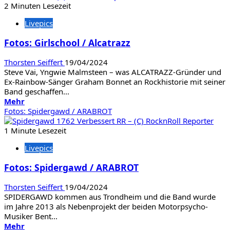
Fotos:
2 Minuten Lesezeit
UDO
Livepics
/
Primal
Fotos: Girlschool / Alcatrazz
Fear
Thorsten Seiffert
19/04/2024
Steve Vai, Yngwie Malmsteen – was ALCATRAZZ-Gründer und
Ex-Rainbow-Sänger Graham Bonnet an Rockhistorie mit seiner
Band geschaffen...
Mehr
Mehr
Informationen
Fotos: Spidergawd / ARABROT
über
Fotos:
1 Minute Lesezeit
Girlschool
Livepics
/
Alcatrazz
Fotos: Spidergawd / ARABROT
Thorsten Seiffert
19/04/2024
SPIDERGAWD kommen aus Trondheim und die Band wurde
im Jahre 2013 als Nebenprojekt der beiden Motorpsycho-
Musiker Bent...
Mehr
Mehr