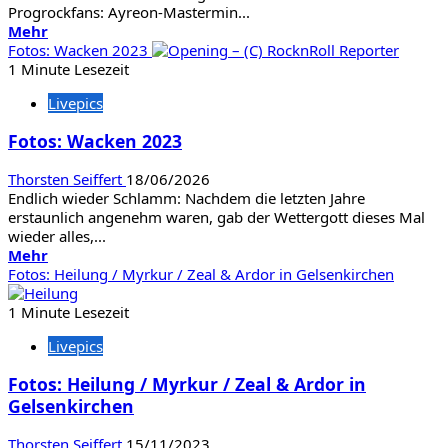
Progrockfans: Ayreon-Mastermin...
Mehr
Mehr
Informationen
Fotos: Wacken 2023
über
1 Minute Lesezeit
Fotos:
Livepics
Ayreon
/
Fotos: Wacken 2023
Tilburg
Thorsten Seiffert
18/06/2026
Endlich wieder Schlamm: Nachdem die letzten Jahre
erstaunlich angenehm waren, gab der Wettergott dieses Mal
wieder alles,...
Mehr
Mehr
Informationen
Fotos: Heilung / Myrkur / Zeal & Ardor in Gelsenkirchen
über
Fotos:
1 Minute Lesezeit
Wacken
Livepics
2023
Fotos: Heilung / Myrkur / Zeal & Ardor in
Gelsenkirchen
Thorsten Seiffert
15/11/2023