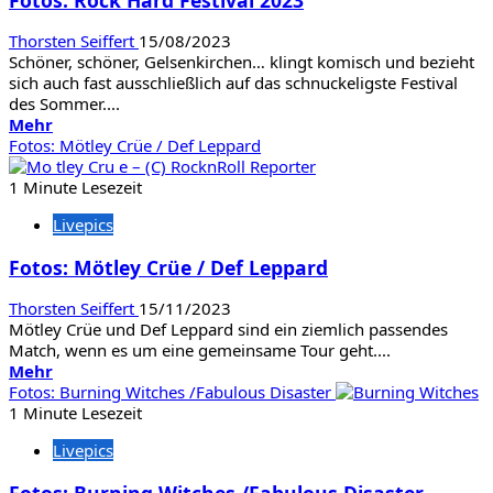
in
Gelsenkirchen
Thorsten Seiffert
15/08/2023
Schöner, schöner, Gelsenkirchen… klingt komisch und bezieht
sich auch fast ausschließlich auf das schnuckeligste Festival
des Sommer....
Mehr
Mehr
Informationen
Fotos: Mötley Crüe / Def Leppard
über
Fotos:
1 Minute Lesezeit
Rock
Livepics
Hard
Festival
Fotos: Mötley Crüe / Def Leppard
2023
Thorsten Seiffert
15/11/2023
Mötley Crüe und Def Leppard sind ein ziemlich passendes
Match, wenn es um eine gemeinsame Tour geht....
Mehr
Mehr
Informationen
Fotos: Burning Witches /Fabulous Disaster
über
1 Minute Lesezeit
Fotos:
Livepics
Mötley
Crüe