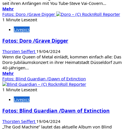
seit ihren Anfängen mit You Tube-Steve Vai-Covern...
Mehr
Mehr
Informationen
Fotos: Doro /Grave Digger
über
1 Minute Lesezeit
Fotos:
Livepics
Yasi
Hofer
Fotos: Doro /Grave Digger
Thorsten Seiffert
19/04/2024
Wenn die Queen of Metal einlädt, kommen einfach alle: Das
Doro-Jubiläumskonzert in ihrer Heimatstadt Düsseldorf zum
40-jährigen...
Mehr
Mehr
Informationen
Fotos: Blind Guardian /Dawn of Extinction
über
Fotos:
1 Minute Lesezeit
Doro
Livepics
/Grave
Digger
Fotos: Blind Guardian /Dawn of Extinction
Thorsten Seiffert
19/04/2024
„The God Machine“ lautet das aktuelle Album von Blind