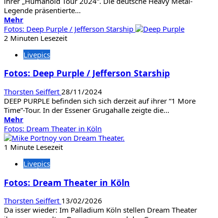
ihrer „Humanoid Tour 2024“. Die deutsche Heavy Metal-
Legende präsentierte...
Mehr
Mehr
Informationen
Fotos: Deep Purple / Jefferson Starship
über
2 Minuten Lesezeit
Fotos:
Livepics
Accept
/
Fotos: Deep Purple / Jefferson Starship
Phil
Campbell
Thorsten Seiffert
28/11/2024
&
DEEP PURPLE befinden sich sich derzeit auf ihrer “1 More
the
Time”-Tour. In der Essener Grugahalle zeigte die...
Bastard
Mehr
Mehr
Sons
Informationen
Fotos: Dream Theater in Köln
über
Fotos:
1 Minute Lesezeit
Deep
Livepics
Purple
/
Fotos: Dream Theater in Köln
Jefferson
Starship
Thorsten Seiffert
13/02/2026
Da isser wieder: Im Palladium Köln stellen Dream Theater