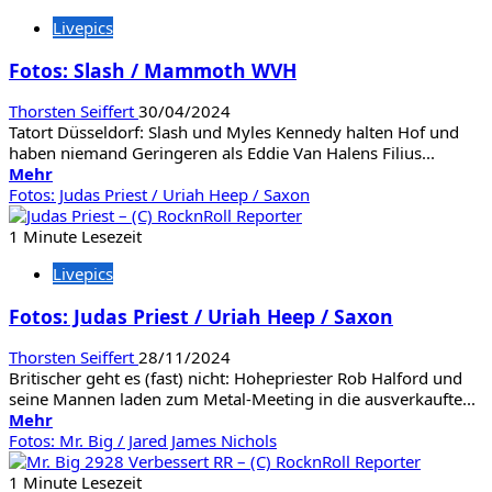
Deine
Livepics
Cousine
Fotos: Slash / Mammoth WVH
Thorsten Seiffert
30/04/2024
Tatort Düsseldorf: Slash und Myles Kennedy halten Hof und
haben niemand Geringeren als Eddie Van Halens Filius...
Mehr
Mehr
Informationen
Fotos: Judas Priest / Uriah Heep / Saxon
über
Fotos:
1 Minute Lesezeit
Slash
Livepics
/
Mammoth
Fotos: Judas Priest / Uriah Heep / Saxon
WVH
Thorsten Seiffert
28/11/2024
Britischer geht es (fast) nicht: Hohepriester Rob Halford und
seine Mannen laden zum Metal-Meeting in die ausverkaufte...
Mehr
Mehr
Informationen
Fotos: Mr. Big / Jared James Nichols
über
Fotos:
1 Minute Lesezeit