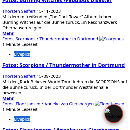
Fotos: Burning Witches /Fabulous Disaster
/
Def
Thorsten Seiffert
15/11/2023
Leppard
Mit dem mitreißenden „The Dark Tower“-Album kehren
Burning Witches auf die Bühne zurück. Im Resonanzwerk
Oberhausen zeigen...
Mehr
Mehr
Informationen
Fotos: Scorpions / Thundermother in Dortmund
über
1 Minute Lesezeit
Fotos:
Livepics
Burning
Witches
Fotos: Scorpions / Thundermother in Dortmund
/Fabulous
Disaster
Thorsten Seiffert
15/08/2023
Mit der „Rock Believer-World Tour“ kehren die SCORPIONS auf
die Bühne zurück. In der Dortmunder Westfalenhalle
beweisen...
Mehr
Mehr
Informationen
Fotos: Floor Jansen / Anneke van Giersbergen
über
1 Minute Lesezeit
Fotos:
Livepics
Scorpions
/