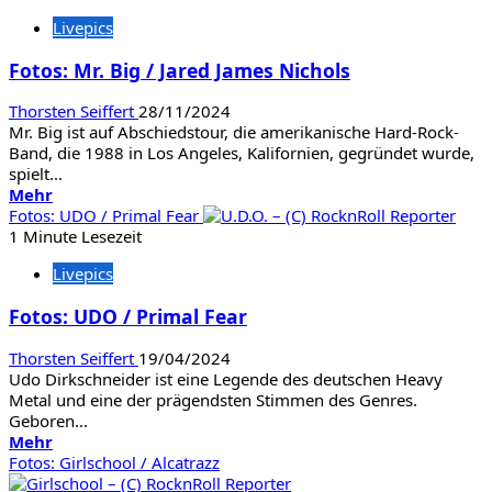
Judas
Livepics
Priest
/
Fotos: Mr. Big / Jared James Nichols
Uriah
Heep
Thorsten Seiffert
28/11/2024
/
Mr. Big ist auf Abschiedstour, die amerikanische Hard-Rock-
Saxon
Band, die 1988 in Los Angeles, Kalifornien, gegründet wurde,
spielt...
Mehr
Mehr
Informationen
Fotos: UDO / Primal Fear
über
1 Minute Lesezeit
Fotos:
Livepics
Mr.
Big
Fotos: UDO / Primal Fear
/
Jared
Thorsten Seiffert
19/04/2024
James
Udo Dirkschneider ist eine Legende des deutschen Heavy
Nichols
Metal und eine der prägendsten Stimmen des Genres.
Geboren...
Mehr
Mehr
Informationen
Fotos: Girlschool / Alcatrazz
über