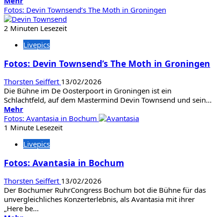
Mehr
Mehr
Informationen
Fotos: Devin Townsend’s The Moth in Groningen
über
Neue
2 Minuten Lesezeit
Single
Livepics
von
ANS
Fotos: Devin Townsend’s The Moth in Groningen
feat.
Laura
Thorsten Seiffert
13/02/2026
Guldemond
Die Bühne im De Oosterpoort in Groningen ist ein
Schlachtfeld, auf dem Mastermind Devin Townsend und sein...
Mehr
Mehr
Informationen
Fotos: Avantasia in Bochum
über
1 Minute Lesezeit
Fotos:
Livepics
Devin
Townsend’s
Fotos: Avantasia in Bochum
The
Moth
Thorsten Seiffert
13/02/2026
in
Der Bochumer RuhrCongress Bochum bot die Bühne für das
Groningen
unvergleichliches Konzerterlebnis, als Avantasia mit ihrer
„Here be...