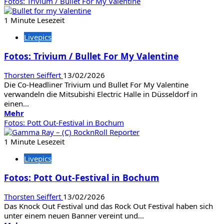
Informationen
Fotos: Trivium / Bullet For My Valentine
über
Fotos:
1 Minute Lesezeit
Pantera
Livepics
/
Power
Fotos: Trivium / Bullet For My Valentine
Trip
Thorsten Seiffert
13/02/2026
Die Co-Headliner Trivium und Bullet For My Valentine
verwandeln die Mitsubishi Electric Halle in Düsseldorf in
einen...
Mehr
Mehr
Informationen
Fotos: Pott Out-Festival in Bochum
über
Fotos:
1 Minute Lesezeit
Trivium
Livepics
/
Bullet
Fotos: Pott Out-Festival in Bochum
For
My
Thorsten Seiffert
13/02/2026
Valentine
Das Knock Out Festival und das Rock Out Festival haben sich
unter einem neuen Banner vereint und...