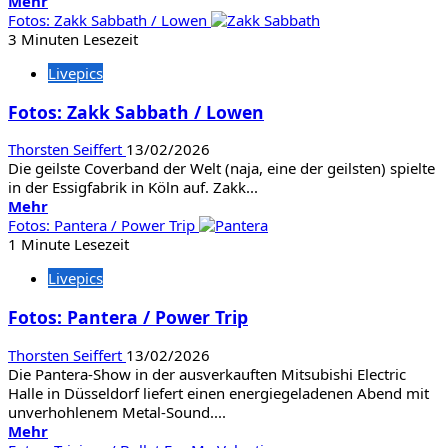
Mehr
Mehr
Informationen
Fotos: Zakk Sabbath / Lowen
über
3 Minuten Lesezeit
Fotos:
Livepics
Avantasia
in
Fotos: Zakk Sabbath / Lowen
Bochum
Thorsten Seiffert
13/02/2026
Die geilste Coverband der Welt (naja, eine der geilsten) spielte
in der Essigfabrik in Köln auf. Zakk...
Mehr
Mehr
Informationen
Fotos: Pantera / Power Trip
über
1 Minute Lesezeit
Fotos:
Livepics
Zakk
Sabbath
Fotos: Pantera / Power Trip
/
Lowen
Thorsten Seiffert
13/02/2026
Die Pantera-Show in der ausverkauften Mitsubishi Electric
Halle in Düsseldorf liefert einen energiegeladenen Abend mit
unverhohlenem Metal-Sound....
Mehr
Mehr