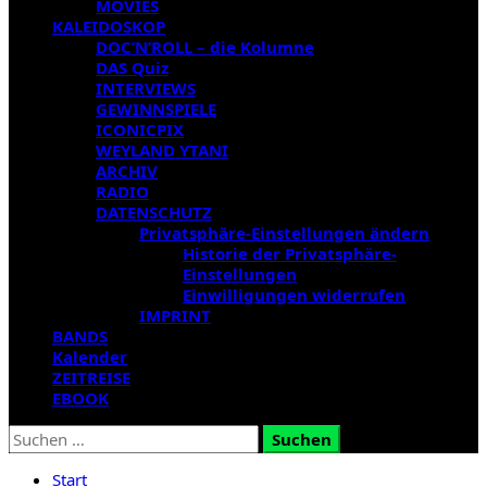
MOVIES
KALEIDOSKOP
DOC’N’ROLL – die Kolumne
DAS Quiz
INTERVIEWS
GEWINNSPIELE
ICONICPIX
WEYLAND YTANI
ARCHIV
RADIO
DATENSCHUTZ
Privatsphäre-Einstellungen ändern
Historie der Privatsphäre-
Einstellungen
Einwilligungen widerrufen
IMPRINT
BANDS
Kalender
ZEITREISE
EBOOK
Suchen
nach:
Start