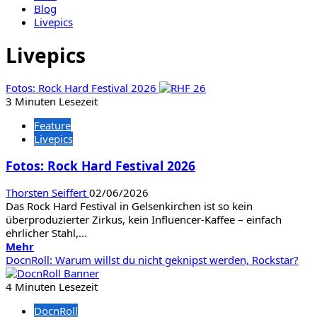
Blog
Livepics
Livepics
Fotos: Rock Hard Festival 2026
3 Minuten Lesezeit
Feature
Livepics
Fotos: Rock Hard Festival 2026
Thorsten Seiffert
02/06/2026
Das Rock Hard Festival in Gelsenkirchen ist so kein
überproduzierter Zirkus, kein Influencer-Kaffee – einfach
ehrlicher Stahl,...
Mehr
Mehr
Informationen
DocnRoll: Warum willst du nicht geknipst werden, Rockstar?
über
Fotos:
4 Minuten Lesezeit
Rock
DocnRoll
Hard