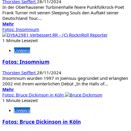
Thorsten Seiffert
28/11/2024
In der Oberhausener Turbinenhalle feiere Punkfolkrock-Poet
Frank Turner mit seinen Sleeping Souls den Auftakt seiner
Deutschland Tour....
Mehr
Mehr
Informationen
Fotos: Insomnium
über
Fotos:
1 Minute Lesezeit
Frank
Livepics
Turner
&
Fotos: Insomnium
The
Sleeping
Thorsten Seiffert
28/11/2024
Souls
Insomnium wurden 1997 in Joensuu gegründet und erlangten
/
2002 mit ihrem winterlichen Debüt „In the Halls of...
Skinny
Mehr
Mehr
Lister /
Informationen
Fotos: Bruce Dickinson in Köln
Shitney
über
1 Minute Lesezeit
Beers
Fotos:
Livepics
Insomnium
Fotos: Bruce Dickinson in Köln