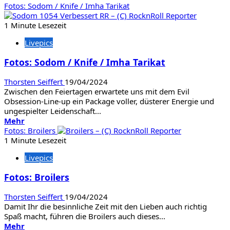
Informationen
Fotos: Sodom / Knife / Imha Tarikat
über
Fotos:
1 Minute Lesezeit
Spidergawd
Livepics
/
ARABROT
Fotos: Sodom / Knife / Imha Tarikat
Thorsten Seiffert
19/04/2024
Zwischen den Feiertagen erwartete uns mit dem Evil
Obsession-Line-up ein Package voller, düsterer Energie und
ungespielter Leidenschaft...
Mehr
Mehr
Informationen
Fotos: Broilers
über
1 Minute Lesezeit
Fotos:
Livepics
Sodom
/
Fotos: Broilers
Knife
/
Thorsten Seiffert
19/04/2024
Imha
Damit Ihr die besinnliche Zeit mit den Lieben auch richtig
Tarikat
Spaß macht, führen die Broilers auch dieses...
Mehr
Mehr