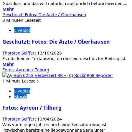
Guardian und das will natürlich ausführlich betourt werden....
Mehr
Mehr
Informationen
Geschützt: Fotos: Die Ärzte / Oberhausen
über
3 Minuten Lesezeit
Fotos:
Livepics
Blind
Guardian
Geschützt: Fotos: Die Ärzte / Oberhausen
/Dawn
of
Thorsten Seiffert
13/10/2023
Extinction
Es gibt keinen Textauszug, da dies ein geschützter Beitrag ist.
Mehr
Mehr
Informationen
Fotos: Ayreon / Tilburg
über
Geschützt:
1 Minute Lesezeit
Fotos:
Livepics
Die
Musik
Ärzte
/
Fotos: Ayreon / Tilburg
Oberhausen
Thorsten Seiffert
19/04/2024
Was vor einigen Jahren noch eine Sensation war, ist
inzwischen bereits eine liebgewonnene Serie unter