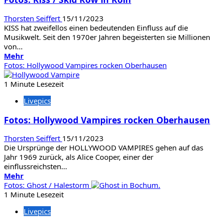
/
The
Thorsten Seiffert
15/11/2023
Raven
KISS hat zweifellos einen bedeutenden Einfluss auf die
Age
Musikwelt. Seit den 1970er Jahren begeisterten sie Millionen
in
von...
Dortmund
Mehr
Mehr
Informationen
Fotos: Hollywood Vampires rocken Oberhausen
über
Fotos:
1 Minute Lesezeit
Kiss
Livepics
/
Skid
Fotos: Hollywood Vampires rocken Oberhausen
Row
in
Thorsten Seiffert
15/11/2023
Köln
Die Ursprünge der HOLLYWOOD VAMPIRES gehen auf das
Jahr 1969 zurück, als Alice Cooper, einer der
einflussreichsten...
Mehr
Mehr
Informationen
Fotos: Ghost / Halestorm
über
1 Minute Lesezeit
Fotos:
Livepics
Hollywood