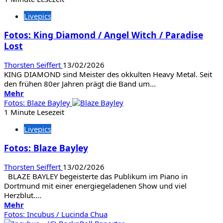
Savatage
Livepics
/
Induction
Fotos: King Diamond / Angel Witch / Paradise
Lost
Thorsten Seiffert
13/02/2026
KING DIAMOND sind Meister des okkulten Heavy Metal. Seit
den frühen 80er Jahren prägt die Band um...
Mehr
Mehr
Informationen
Fotos: Blaze Bayley
über
1 Minute Lesezeit
Fotos:
Livepics
King
Diamond
Fotos: Blaze Bayley
/
Angel
Thorsten Seiffert
13/02/2026
Witch
BLAZE BAYLEY begeisterte das Publikum im Piano in
/
Dortmund mit einer energiegeladenen Show und viel
Paradise
Herzblut....
Lost
Mehr
Mehr
Informationen
Fotos: Incubus / Lucinda Chua
über