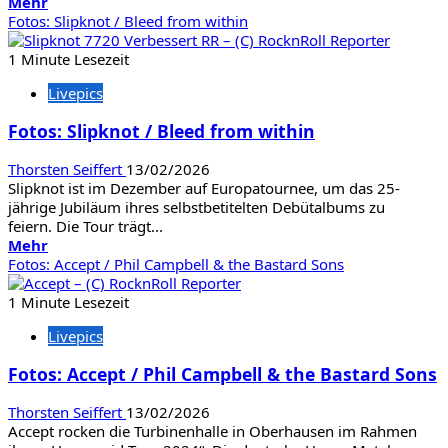
Mehr
Mehr
Informationen
Fotos: Slipknot / Bleed from within
über
Fotos:
1 Minute Lesezeit
Pott
Livepics
Out-
Festival
Fotos: Slipknot / Bleed from within
in
Bochum
Thorsten Seiffert
13/02/2026
Slipknot ist im Dezember auf Europatournee, um das 25-
jährige Jubiläum ihres selbstbetitelten Debütalbums zu
feiern. Die Tour trägt...
Mehr
Mehr
Informationen
Fotos: Accept / Phil Campbell & the Bastard Sons
über
Fotos:
1 Minute Lesezeit
Slipknot
Livepics
/
Bleed
Fotos: Accept / Phil Campbell & the Bastard Sons
from
within
Thorsten Seiffert
13/02/2026
Accept rocken die Turbinenhalle in Oberhausen im Rahmen