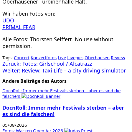
Oberhausener Turbinenhalle Halt.
Wir haben Fotos von:
UDO
PRIMAL FEAR
Alle Fotos: Thorsten Seiffert. No use without
permission.
Tags:
Concert
Konzertfotos
Live
Livepics
Oberhausen
Review
Beitragsnavigation
Zurück:
Fotos: Girlschool / Alcatrazz
Weiter:
Review: Taxi Life – a city driving simulator
Andere Beiträge des Autors
DocnRoll: Immer mehr Festivals sterben – aber es sind die
falschen!
DocnRoll: Immer mehr Festivals sterben – aber
es sind die falschen!
05/08/2026
Fotos: Wacken Open Air 2026