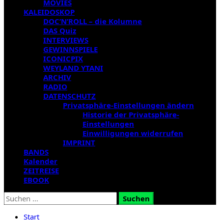
MOVIES
KALEIDOSKOP
DOC’N’ROLL – die Kolumne
DAS Quiz
INTERVIEWS
GEWINNSPIELE
ICONICPIX
WEYLAND YTANI
ARCHIV
RADIO
DATENSCHUTZ
Privatsphäre-Einstellungen ändern
Historie der Privatsphäre-
Einstellungen
Einwilligungen widerrufen
IMPRINT
BANDS
Kalender
ZEITREISE
EBOOK
Suchen
nach:
Start