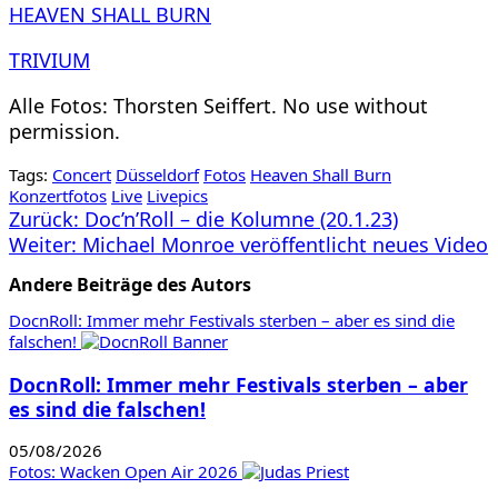
HEAVEN SHALL BURN
TRIVIUM
Alle Fotos: Thorsten Seiffert. No use without
permission.
Tags:
Concert
Düsseldorf
Fotos
Heaven Shall Burn
Konzertfotos
Live
Livepics
Beitragsnavigation
Zurück:
Doc’n’Roll – die Kolumne (20.1.23)
Weiter:
Michael Monroe veröffentlicht neues Video
Andere Beiträge des Autors
DocnRoll: Immer mehr Festivals sterben – aber es sind die
falschen!
DocnRoll: Immer mehr Festivals sterben – aber
es sind die falschen!
05/08/2026
Fotos: Wacken Open Air 2026