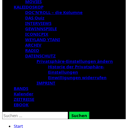
MOVIES
KALEIDOSKOP
DOC’N’ROLL – die Kolumne
DAS Quiz
INTERVIEWS
GEWINNSPIELE
ICONICPIX
WEYLAND YTANI
ARCHIV
RADIO
DATENSCHUTZ
Privatsphäre-Einstellungen ändern
Historie der Privatsphäre-
Einstellungen
Einwilligungen widerrufen
IMPRINT
BANDS
Kalender
ZEITREISE
EBOOK
Suchen
nach:
Start