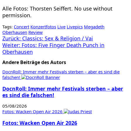
Alle Fotos: Thorsten Seiffert. No use without
permission.
Tags:
Concert
Konzertfotos
Live
Livepics
Megadeth
Oberhausen
Review
Beitragsnavigation
Zurück:
Classics: Sex & Religion / Vai
Weiter:
Fotos: Five Finger Death Punch in
Oberhausen
Andere Beiträge des Autors
DocnRoll: Immer mehr Festivals sterben – aber es sind die
falschen!
DocnRoll: Immer mehr Festivals sterben – aber
es sind die falschen!
05/08/2026
Fotos: Wacken Open Air 2026
Fotos: Wacken Open Air 2026