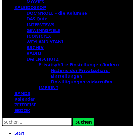
MOVIES
KALEIDOSKOP
DOC’N’ROLL – die Kolumne
DAS Quiz
INTERVIEWS
GEWINNSPIELE
ICONICPIX
WEYLAND YTANI
ARCHIV
RADIO
DATENSCHUTZ
Privatsphäre-Einstellungen ändern
Historie der Privatsphäre-
Einstellungen
Einwilligungen widerrufen
IMPRINT
BANDS
Kalender
ZEITREISE
EBOOK
Suchen
nach:
Start