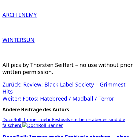
ARCH ENEMY
WINTERSUN
All pics by Thorsten Seiffert – no use without prior
written permission.
Beitragsnavigation
Zurück:
Review: Black Label Society – Grimmest
Hits
Weiter:
Fotos: Hatebreed / Madball / Terror
Andere Beiträge des Autors
DocnRoll: Immer mehr Festivals sterben – aber es sind die
falschen!
DocnRoll: Immer mehr Festivals sterben – aber