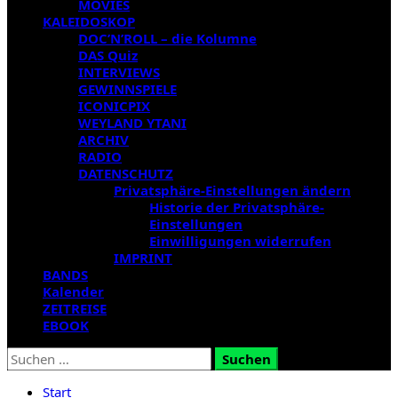
MOVIES
KALEIDOSKOP
DOC’N’ROLL – die Kolumne
DAS Quiz
INTERVIEWS
GEWINNSPIELE
ICONICPIX
WEYLAND YTANI
ARCHIV
RADIO
DATENSCHUTZ
Privatsphäre-Einstellungen ändern
Historie der Privatsphäre-
Einstellungen
Einwilligungen widerrufen
IMPRINT
BANDS
Kalender
ZEITREISE
EBOOK
Suchen
nach:
Start