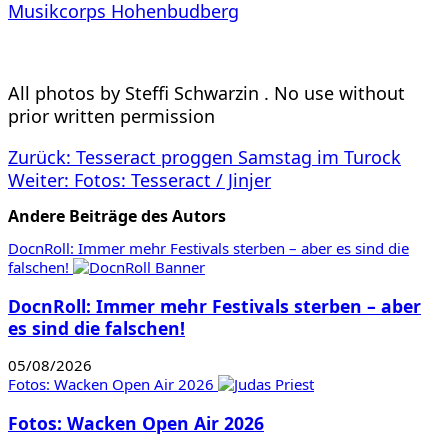
Musikcorps Hohenbudberg
All photos by Steffi Schwarzin . No use without
prior written permission
Beitragsnavigation
Zurück:
Tesseract proggen Samstag im Turock
Weiter:
Fotos: Tesseract / Jinjer
Andere Beiträge des Autors
DocnRoll: Immer mehr Festivals sterben – aber es sind die
falschen!
DocnRoll: Immer mehr Festivals sterben – aber
es sind die falschen!
05/08/2026
Fotos: Wacken Open Air 2026
Fotos: Wacken Open Air 2026