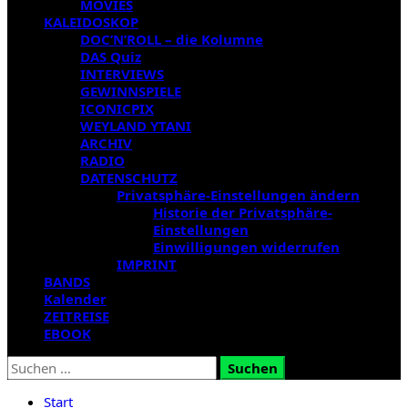
MOVIES
KALEIDOSKOP
DOC’N’ROLL – die Kolumne
DAS Quiz
INTERVIEWS
GEWINNSPIELE
ICONICPIX
WEYLAND YTANI
ARCHIV
RADIO
DATENSCHUTZ
Privatsphäre-Einstellungen ändern
Historie der Privatsphäre-
Einstellungen
Einwilligungen widerrufen
IMPRINT
BANDS
Kalender
ZEITREISE
EBOOK
Suchen
nach:
Start