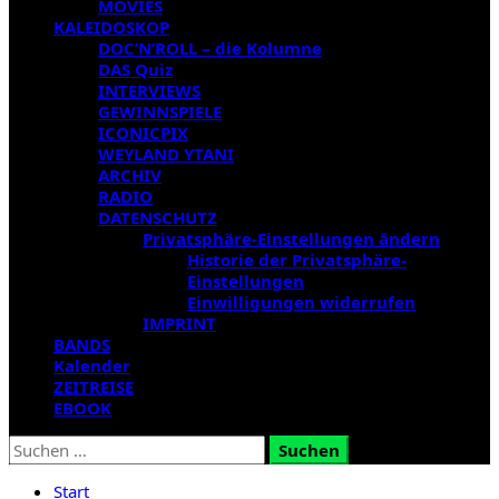
MOVIES
KALEIDOSKOP
DOC’N’ROLL – die Kolumne
DAS Quiz
INTERVIEWS
GEWINNSPIELE
ICONICPIX
WEYLAND YTANI
ARCHIV
RADIO
DATENSCHUTZ
Privatsphäre-Einstellungen ändern
Historie der Privatsphäre-
Einstellungen
Einwilligungen widerrufen
IMPRINT
BANDS
Kalender
ZEITREISE
EBOOK
Suchen
nach:
Start