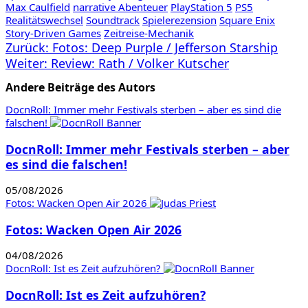
Max Caulfield
narrative Abenteuer
PlayStation 5
PS5
Realitätswechsel
Soundtrack
Spielerezension
Square Enix
Story-Driven Games
Zeitreise-Mechanik
Beitragsnavigation
Zurück:
Fotos: Deep Purple / Jefferson Starship
Weiter:
Review: Rath / Volker Kutscher
Andere Beiträge des Autors
DocnRoll: Immer mehr Festivals sterben – aber es sind die
falschen!
DocnRoll: Immer mehr Festivals sterben – aber
es sind die falschen!
05/08/2026
Fotos: Wacken Open Air 2026
Fotos: Wacken Open Air 2026
04/08/2026
DocnRoll: Ist es Zeit aufzuhören?
DocnRoll: Ist es Zeit aufzuhören?