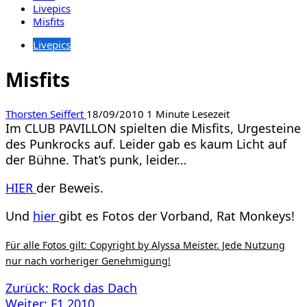
Livepics
Misfits
Livepics
Misfits
Thorsten Seiffert
18/09/2010
1 Minute Lesezeit
Im CLUB PAVILLON spielten die Misfits, Urgesteine
des Punkrocks auf. Leider gab es kaum Licht auf
der Bühne. That’s punk, leider…
HIER
der Beweis.
Und
hier
gibt es Fotos der Vorband, Rat Monkeys!
Für alle Fotos gilt: Copyright by Alyssa Meister. Jede Nutzung
nur nach vorheriger Genehmigung!
Beitragsnavigation
Zurück:
Rock das Dach
Weiter:
F1 2010