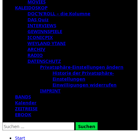
MOVIES
KALEIDOSKOP
DOC’N’ROLL – die Kolumne
DAS Quiz
INTERVIEWS
GEWINNSPIELE
ICONICPIX
WEYLAND YTANI
ARCHIV
RADIO
DATENSCHUTZ
Privatsphäre-Einstellungen ändern
Historie der Privatsphäre-
Einstellungen
Einwilligungen widerrufen
IMPRINT
BANDS
Kalender
ZEITREISE
EBOOK
Suchen
nach:
Start