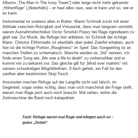
Albums „The Man In The Ivory Tower“) oder lange nicht mehr gekannte
„Höhenflüge“ („Waterfalls) – er haut alles raus, was er kann und so, wie er
es kann.
Instrumental ist sowieso alles in Butter: Manni Schmidt zockt mit einer
Attitüde zwischen Rotzigkeit und Virtuosität, dass man langsam versteht,
warum Ausnahmetechniker Victor Smolski Peavy bei Rage irgendwann zu
glatt war. Zur Musik, die Refuge hier anbieten, ist Schmidt der richtige
Mann. Christos Efthimiadis ist ebenfalls über jeden Zweifel erhaben, auch
hier ist die richtige Portion „Roughness“ im Spiel. Das Songwriting ist an
manchen Stellen zu schematisch. Manche würden es „Stil“ nennen, ich
finde einen Song wie „We owe a life to death“ zu vorhersehbar und er
kommt mir zu bekannt vor. Das gleiche gilt für „Mind over matters“ mit
seinem schunkeligen Mitgröhlrefrain. X-fach gehört, ein Fall für den
sanften aber bestimmten Skip-Touch.
Ansonsten machen Refuge auf der Langrille nicht viel falsch, im
Gegenteil, sogar vieles richtig, dass man sich manchmal die Frage stellt,
warum man Rage jetzt auch noch braucht. Mal sehen, wohin die
Zeitmaschine die Band noch katapultiert.
Fazit: Refuge waren mal Rage und klingen auch so –
gutes „Debüt“