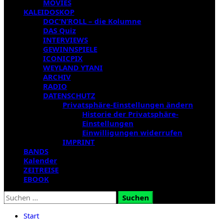
MOVIES
KALEIDOSKOP
DOC’N’ROLL – die Kolumne
DAS Quiz
INTERVIEWS
GEWINNSPIELE
ICONICPIX
WEYLAND YTANI
ARCHIV
RADIO
DATENSCHUTZ
Privatsphäre-Einstellungen ändern
Historie der Privatsphäre-
Einstellungen
Einwilligungen widerrufen
IMPRINT
BANDS
Kalender
ZEITREISE
EBOOK
Suchen
nach:
Start