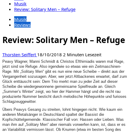
Musik
Review: Solitary Men – Refuge
Musik
Reviews
Review: Solitary Men – Refuge
Thorsten Seiffert
18/10/2018
2 Minuten Lesezeit
Peavy Wagner, Manni Schmidt & Christos Efthimiadis waren mal Rage,
jetzt sind sie Refuge. Also irgendwie so etwas wie ein Zeitmaschinen-
Rage. Mit „Solitary Men“ gibt es nun eine neue Scheibe – direkt aus der
Vergangenheit sozusagen. Aber, wer jetzt Altbackenes erwartet, darf zum
Glück enttäuscht sein: Dem Trio merkt man zu jeder Zeit auf dieser
Scheibe die wiedergewonnene gemeinsame Spielfreude an. Gleich
„Summer’s Winter“ zeigt, wo hier der Hammer hängt und die recht rau
produzierte Nummer besticht durch melodische Höhepunkte und furioses
Schlagzeuggewitter.
Übers Peavys Gesang zu streiten, lohnt hingegen nicht. Wie kaum ein
anderen Metalsänger in Deutschland spaltet der Bassist die
Kopfschüttelgemeinde. Klassischer Fall von: Hassen oder Lieben. Was
man ihm auf „Solitary Men“ aber niemals vorwerfen kann, ist, dass er es
an Variabilität vermissen lässt. Ob Knurren (etwa im besten Song des