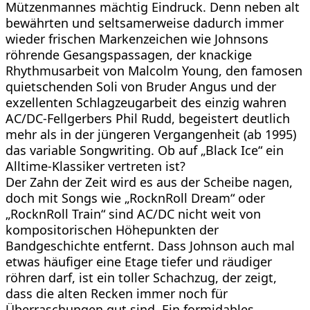
Mützenmannes mächtig Eindruck. Denn neben alt
bewährten und seltsamerweise dadurch immer
wieder frischen Markenzeichen wie Johnsons
röhrende Gesangspassagen, der knackige
Rhythmusarbeit von Malcolm Young, den famosen
quietschenden Soli von Bruder Angus und der
exzellenten Schlagzeugarbeit des einzig wahren
AC/DC-Fellgerbers Phil Rudd, begeistert deutlich
mehr als in der jüngeren Vergangenheit (ab 1995)
das variable Songwriting. Ob auf „Black Ice“ ein
Alltime-Klassiker vertreten ist?
Der Zahn der Zeit wird es aus der Scheibe nagen,
doch mit Songs wie „RocknRoll Dream“ oder
„RocknRoll Train“ sind AC/DC nicht weit von
kompositorischen Höhepunkten der
Bandgeschichte entfernt. Dass Johnson auch mal
etwas häufiger eine Etage tiefer und räudiger
röhren darf, ist ein toller Schachzug, der zeigt,
dass die alten Recken immer noch für
Überraschungen gut sind. Ein formidables