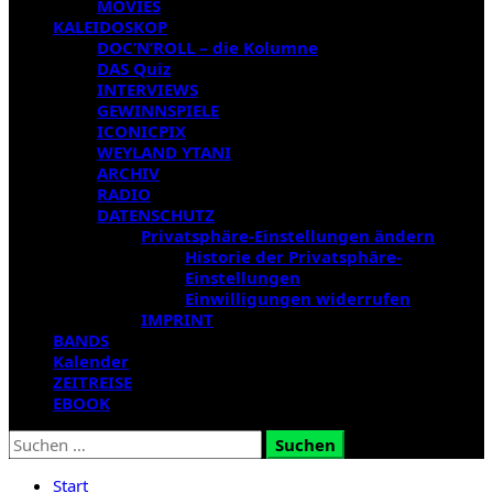
MOVIES
KALEIDOSKOP
DOC’N’ROLL – die Kolumne
DAS Quiz
INTERVIEWS
GEWINNSPIELE
ICONICPIX
WEYLAND YTANI
ARCHIV
RADIO
DATENSCHUTZ
Privatsphäre-Einstellungen ändern
Historie der Privatsphäre-
Einstellungen
Einwilligungen widerrufen
IMPRINT
BANDS
Kalender
ZEITREISE
EBOOK
Suchen
nach:
Start