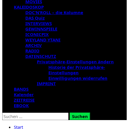
MOVIES
KALEIDOSKOP
DOC’N’ROLL – die Kolumne
DAS Quiz
INTERVIEWS
GEWINNSPIELE
ICONICPIX
WEYLAND YTANI
ARCHIV
RADIO
DATENSCHUTZ
Privatsphäre-Einstellungen ändern
Historie der Privatsphäre-
Einstellungen
Einwilligungen widerrufen
IMPRINT
BANDS
Kalender
ZEITREISE
EBOOK
Suchen
nach:
Start