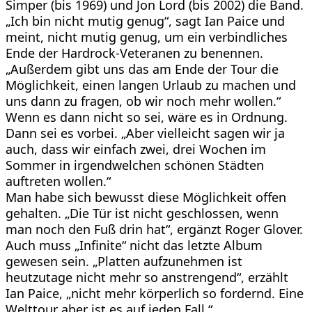
Simper (bis 1969) und Jon Lord (bis 2002) die Band.
„Ich bin nicht mutig genug“, sagt Ian Paice und
meint, nicht mutig genug, um ein verbindliches
Ende der Hardrock-Veteranen zu benennen.
„Außerdem gibt uns das am Ende der Tour die
Möglichkeit, einen langen Urlaub zu machen und
uns dann zu fragen, ob wir noch mehr wollen.“
Wenn es dann nicht so sei, wäre es in Ordnung.
Dann sei es vorbei. „Aber vielleicht sagen wir ja
auch, dass wir einfach zwei, drei Wochen im
Sommer in irgendwelchen schönen Städten
auftreten wollen.“
Man habe sich bewusst diese Möglichkeit offen
gehalten. „Die Tür ist nicht geschlossen, wenn
man noch den Fuß drin hat“, ergänzt Roger Glover.
Auch muss „Infinite“ nicht das letzte Album
gewesen sein. „Platten aufzunehmen ist
heutzutage nicht mehr so anstrengend“, erzählt
Ian Paice, „nicht mehr körperlich so fordernd. Eine
Welttour aber ist es auf jeden Fall.“