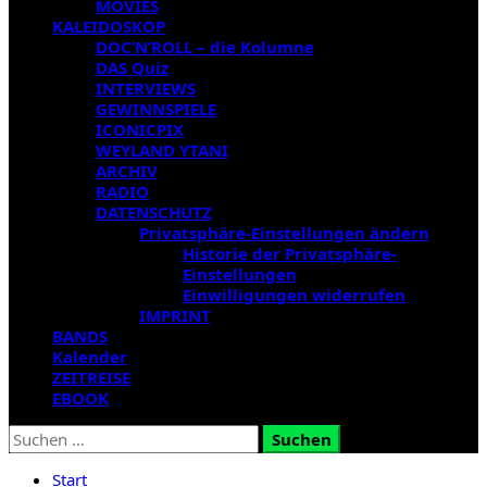
MOVIES
KALEIDOSKOP
DOC’N’ROLL – die Kolumne
DAS Quiz
INTERVIEWS
GEWINNSPIELE
ICONICPIX
WEYLAND YTANI
ARCHIV
RADIO
DATENSCHUTZ
Privatsphäre-Einstellungen ändern
Historie der Privatsphäre-
Einstellungen
Einwilligungen widerrufen
IMPRINT
BANDS
Kalender
ZEITREISE
EBOOK
Suchen
nach:
Start