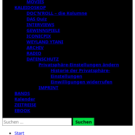
MOVIES
KALEIDOSKOP
DOC’N’ROLL – die Kolumne
DAS Quiz
INTERVIEWS
GEWINNSPIELE
ICONICPIX
WEYLAND YTANI
ARCHIV
RADIO
DATENSCHUTZ
Privatsphäre-Einstellungen ändern
Historie der Privatsphäre-
Einstellungen
Einwilligungen widerrufen
IMPRINT
BANDS
Kalender
ZEITREISE
EBOOK
Suchen
nach:
Start