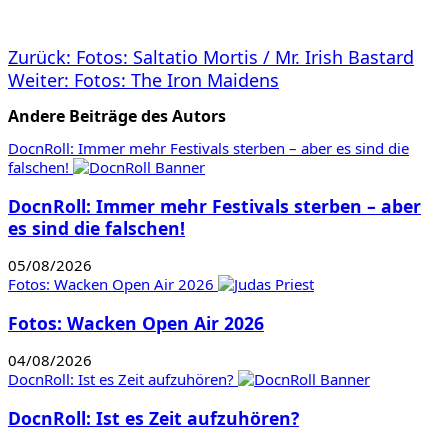
Beitragsnavigation
Zurück:
Fotos: Saltatio Mortis / Mr. Irish Bastard
Weiter:
Fotos: The Iron Maidens
Andere Beiträge des Autors
DocnRoll: Immer mehr Festivals sterben – aber es sind die
falschen!
DocnRoll: Immer mehr Festivals sterben – aber
es sind die falschen!
05/08/2026
Fotos: Wacken Open Air 2026
Fotos: Wacken Open Air 2026
04/08/2026
DocnRoll: Ist es Zeit aufzuhören?
DocnRoll: Ist es Zeit aufzuhören?