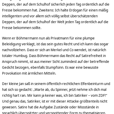
Deppen, der auf dem Schulhof sicherlich jeden Tag ordentlich auf die
Fresse bekommen hat. Zweitens: Ich halte Erdogan für einen mäßig
intelligenten und vor allem sich völlig selbst überschätzenden
Deppen, der auf dem Schulhof der Welt jeden Tag ordentlich auf die
Fresse bekommen sollte.
Wenn er Böhmermann nun als Privatmann für eine plumpe
Beleidigung verklagt, ist das sein gutes Recht und ich kann das sogar
nachvollziehen. Dass er sich an Merkel und Co wendet, ist natürlich
totaler Humbug. Dass Böhmermann das Recht auf Satirefreiheit in
Anspruch nimmt, ist aus meiner Sicht zumindest auf der betreffende
Gedicht bezogen, ebenfalls Stumpfsinn. Es war eine bewusste
Provokation mit ärmlichen Mitteln.
Der kleine Jan saß in seinem öffentlich-rechtlichen Elfenbeinturm und
hat sich so gedacht: „Warte ab, du Spinner, jetzt nehme ich dich mal
richtig hart ran. Mir kann ja keiner was, ich bin Satiriker – vom ZDF!“
Und genau das, Satiriker, ist er mit dieser Attacke größtenteils nicht
gewesen. Satire hat die Aufgabe
Zustände oder Missstände in
sprachlich überspitzter und verspottender Form zu thematisieren.