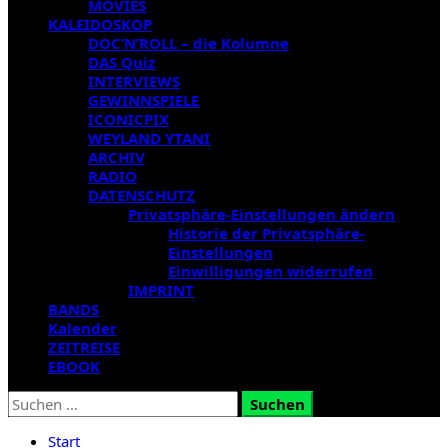
MOVIES
KALEIDOSKOP
DOC’N’ROLL – die Kolumne
DAS Quiz
INTERVIEWS
GEWINNSPIELE
ICONICPIX
WEYLAND YTANI
ARCHIV
RADIO
DATENSCHUTZ
Privatsphäre-Einstellungen ändern
Historie der Privatsphäre-
Einstellungen
Einwilligungen widerrufen
IMPRINT
BANDS
Kalender
ZEITREISE
EBOOK
Suchen
nach:
Start