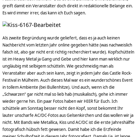
greift damit ein Veranstalter doch direkt in redaktionelle Belange ein.
Es wird immer irrer, das kann ich Euch sagen.
Als zweite Begründung wurde geliefert, dass es ja auch keinen
Nachbericht vom letzten Jahr online gegeben hätte (was nachweislich
falsch ist, also gar nicht erst richtig recherchiert wurde). Kopfschütteln
ist im Heavy Metal ja Gang und Gebe und hier kann man wirklich nur
ungläubig mit selbigem schütteln. Wie geschmeidig man als
Veranstalter aber auch sein kann, zeigt in jedem Jahr das Castle Rock-
Festival in Mülheim. Auch dieses Mal war es ein wunderschönes Event
in tollem Ambiente (bei Bullenhitze). Und auch, wenn ich die
„Schwarzen“ gar nicht mal so lieb hab (musikalisch), gehe ich immer
wieder gerne hin. Ein paar Fotos haben wir HIER für Euch.
Ich
schüttele am Sonntag besser nicht den Kopf, sonst bekommt Ihr
lauter unscharfe AC/DC-Fotos aus Gelsenkirchen und das wollen wir ja
nicht. Mit Bands wie Metallica, Kiss und AC/DC ist die erste Jahreshälfte
fotografisch hübsch fett gewesen. Damit habe ich die Erzfeinde
meiner Schulhofzeit in diesem Jahr fotografiert. Damals (ja, ist lange