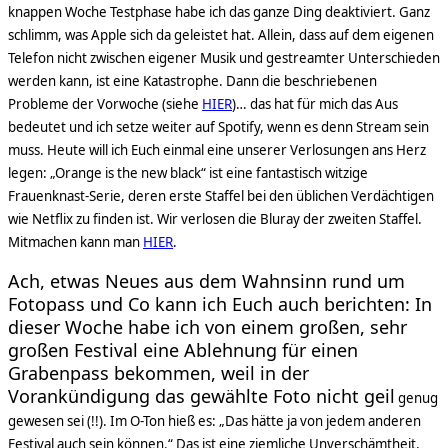
knappen Woche Testphase habe ich das ganze Ding deaktiviert. Ganz
schlimm, was Apple sich da geleistet hat. Allein, dass auf dem eigenen
Telefon nicht zwischen eigener Musik und gestreamter Unterschieden
werden kann, ist eine Katastrophe. Dann die beschriebenen
Probleme der Vorwoche (siehe
HIER
)… das hat für mich das Aus
bedeutet und ich setze weiter auf Spotify, wenn es denn Stream sein
muss. Heute will ich Euch einmal eine unserer Verlosungen ans Herz
legen: „Orange is the new black“ ist eine fantastisch witzige
Frauenknast-Serie, deren erste Staffel bei den üblichen Verdächtigen
wie Netflix zu finden ist. Wir verlosen die Bluray der zweiten Staffel.
Mitmachen kann man
HIER
.
Ach, etwas Neues aus dem Wahnsinn rund um
Fotopass und Co kann ich Euch auch berichten: In
dieser Woche habe ich von einem großen, sehr
großen Festival eine Ablehnung für einen
Grabenpass bekommen, weil in der
Vorankündigung das gewählte Foto nicht geil
genug
gewesen sei (!!). Im O-Ton hieß es: „Das hätte ja von jedem anderen
Festival auch sein können.“ Das ist eine ziemliche Unverschämtheit,