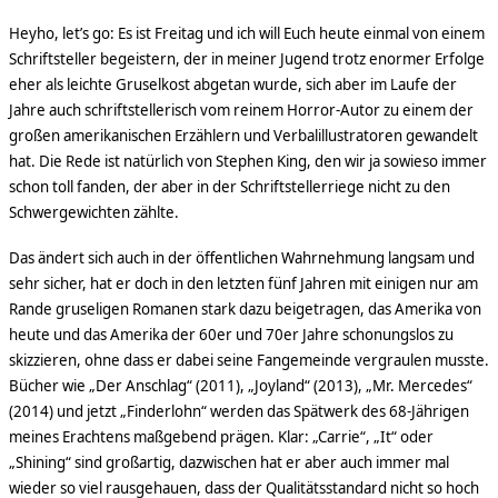
Heyho, let’s go: Es ist Freitag und ich will Euch heute einmal von einem
Schriftsteller begeistern, der in meiner Jugend trotz enormer Erfolge
eher als leichte Gruselkost abgetan wurde, sich aber im Laufe der
Jahre auch schriftstellerisch vom reinem Horror-Autor zu einem der
großen amerikanischen Erzählern und Verbalillustratoren gewandelt
hat. Die Rede ist natürlich von Stephen King, den wir ja sowieso immer
schon toll fanden, der aber in der Schriftstellerriege nicht zu den
Schwergewichten zählte.
Das ändert sich auch in der öffentlichen Wahrnehmung langsam und
sehr sicher, hat er doch in den letzten fünf Jahren mit einigen nur am
Rande gruseligen Romanen stark dazu beigetragen, das Amerika von
heute und das Amerika der 60er und 70er Jahre schonungslos zu
skizzieren, ohne dass er dabei seine Fangemeinde vergraulen musste.
Bücher wie „Der Anschlag“ (2011), „Joyland“ (2013), „Mr. Mercedes“
(2014) und jetzt „Finderlohn“ werden das Spätwerk des 68-Jährigen
meines Erachtens maßgebend prägen. Klar: „Carrie“, „It“ oder
„Shining“ sind großartig, dazwischen hat er aber auch immer mal
wieder so viel rausgehauen, dass der Qualitätsstandard nicht so hoch