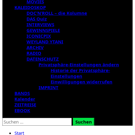
MOVIES
KALEIDOSKOP
DOC’N’ROLL – die Kolumne
DAS Quiz
INTERVIEWS
GEWINNSPIELE
ICONICPIX
WEYLAND YTANI
ARCHIV
RADIO
DATENSCHUTZ
Privatsphäre-Einstellungen ändern
Historie der Privatsphäre-
Einstellungen
Einwilligungen widerrufen
IMPRINT
BANDS
Kalender
ZEITREISE
EBOOK
Suchen
nach:
Start