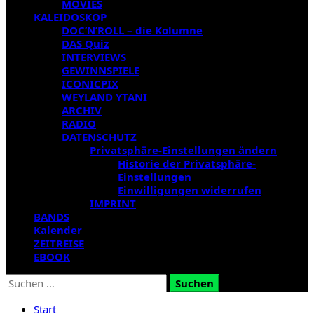
MOVIES
KALEIDOSKOP
DOC’N’ROLL – die Kolumne
DAS Quiz
INTERVIEWS
GEWINNSPIELE
ICONICPIX
WEYLAND YTANI
ARCHIV
RADIO
DATENSCHUTZ
Privatsphäre-Einstellungen ändern
Historie der Privatsphäre-
Einstellungen
Einwilligungen widerrufen
IMPRINT
BANDS
Kalender
ZEITREISE
EBOOK
Suchen
nach:
Start