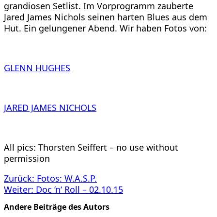
grandiosen Setlist. Im Vorprogramm zauberte
Jared James Nichols seinen harten Blues aus dem
Hut. Ein gelungener Abend. Wir haben Fotos von:
GLENN HUGHES
JARED JAMES NICHOLS
All pics: Thorsten Seiffert – no use without
permission
Beitragsnavigation
Zurück:
Fotos: W.A.S.P.
Weiter:
Doc ’n‘ Roll – 02.10.15
Andere Beiträge des Autors