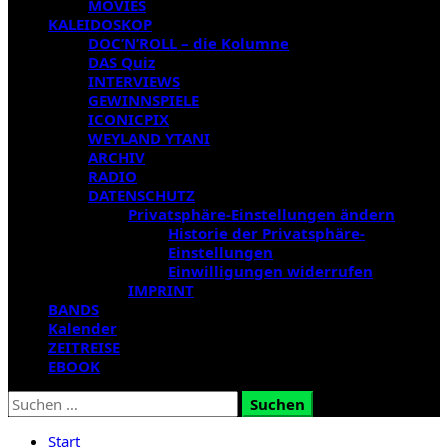
MOVIES
KALEIDOSKOP
DOC’N’ROLL – die Kolumne
DAS Quiz
INTERVIEWS
GEWINNSPIELE
ICONICPIX
WEYLAND YTANI
ARCHIV
RADIO
DATENSCHUTZ
Privatsphäre-Einstellungen ändern
Historie der Privatsphäre-
Einstellungen
Einwilligungen widerrufen
IMPRINT
BANDS
Kalender
ZEITREISE
EBOOK
Suchen
nach:
Start