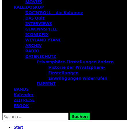
MOVIES
KALEIDOSKOP
DOC’N’ROLL – die Kolumne
DAS Quiz
INTERVIEWS
GEWINNSPIELE
ICONICPIX
WEYLAND YTANI
ARCHIV
RADIO
DATENSCHUTZ
Privatsphäre-Einstellungen ändern
Historie der Privatsphäre-
Einstellungen
Einwilligungen widerrufen
IMPRINT
BANDS
Kalender
ZEITREISE
EBOOK
Suchen
nach:
Start