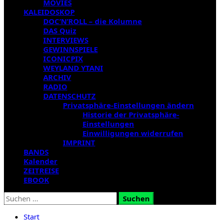
MOVIES
KALEIDOSKOP
DOC’N’ROLL – die Kolumne
DAS Quiz
INTERVIEWS
GEWINNSPIELE
ICONICPIX
WEYLAND YTANI
ARCHIV
RADIO
DATENSCHUTZ
Privatsphäre-Einstellungen ändern
Historie der Privatsphäre-
Einstellungen
Einwilligungen widerrufen
IMPRINT
BANDS
Kalender
ZEITREISE
EBOOK
Suchen
nach:
Start