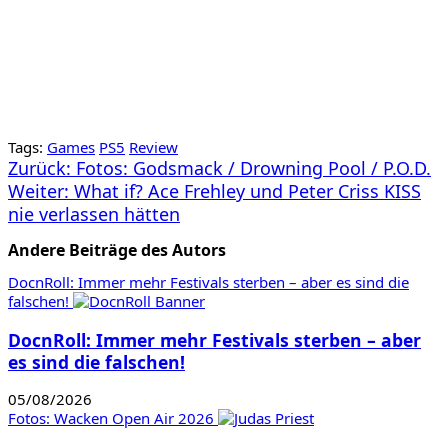
Tags:
Games
PS5
Review
Beitragsnavigation
Zurück:
Fotos: Godsmack / Drowning Pool / P.O.D.
Weiter:
What if? Ace Frehley und Peter Criss KISS
nie verlassen hätten
Andere Beiträge des Autors
DocnRoll: Immer mehr Festivals sterben – aber es sind die
falschen!
DocnRoll: Immer mehr Festivals sterben – aber
es sind die falschen!
05/08/2026
Fotos: Wacken Open Air 2026