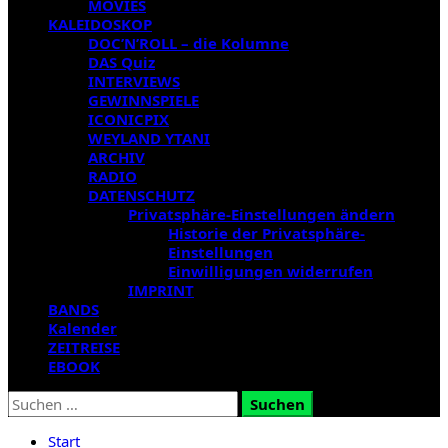
MOVIES
KALEIDOSKOP
DOC’N’ROLL – die Kolumne
DAS Quiz
INTERVIEWS
GEWINNSPIELE
ICONICPIX
WEYLAND YTANI
ARCHIV
RADIO
DATENSCHUTZ
Privatsphäre-Einstellungen ändern
Historie der Privatsphäre-
Einstellungen
Einwilligungen widerrufen
IMPRINT
BANDS
Kalender
ZEITREISE
EBOOK
Suchen
nach:
Start