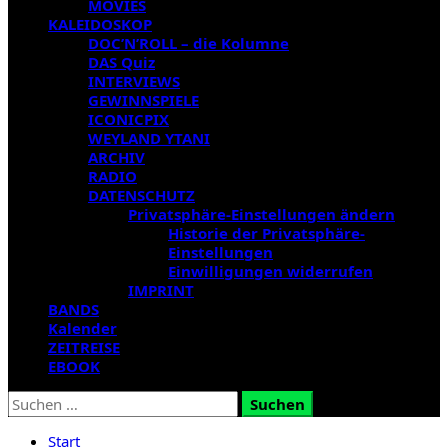
MOVIES
KALEIDOSKOP
DOC’N’ROLL – die Kolumne
DAS Quiz
INTERVIEWS
GEWINNSPIELE
ICONICPIX
WEYLAND YTANI
ARCHIV
RADIO
DATENSCHUTZ
Privatsphäre-Einstellungen ändern
Historie der Privatsphäre-
Einstellungen
Einwilligungen widerrufen
IMPRINT
BANDS
Kalender
ZEITREISE
EBOOK
Suchen
nach:
Start