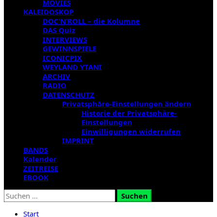
MOVIES
KALEIDOSKOP
DOC’N’ROLL – die Kolumne
DAS Quiz
INTERVIEWS
GEWINNSPIELE
ICONICPIX
WEYLAND YTANI
ARCHIV
RADIO
DATENSCHUTZ
Privatsphäre-Einstellungen ändern
Historie der Privatsphäre-
Einstellungen
Einwilligungen widerrufen
IMPRINT
BANDS
Kalender
ZEITREISE
EBOOK
Suchen
nach:
Start