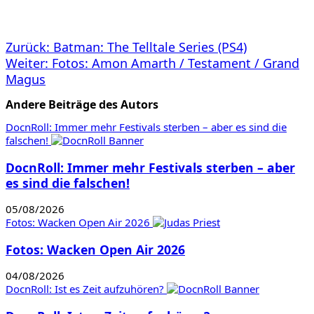
Beitragsnavigation
Zurück:
Batman: The Telltale Series (PS4)
Weiter:
Fotos: Amon Amarth / Testament / Grand
Magus
Andere Beiträge des Autors
DocnRoll: Immer mehr Festivals sterben – aber es sind die
falschen!
DocnRoll: Immer mehr Festivals sterben – aber
es sind die falschen!
05/08/2026
Fotos: Wacken Open Air 2026
Fotos: Wacken Open Air 2026
04/08/2026
DocnRoll: Ist es Zeit aufzuhören?