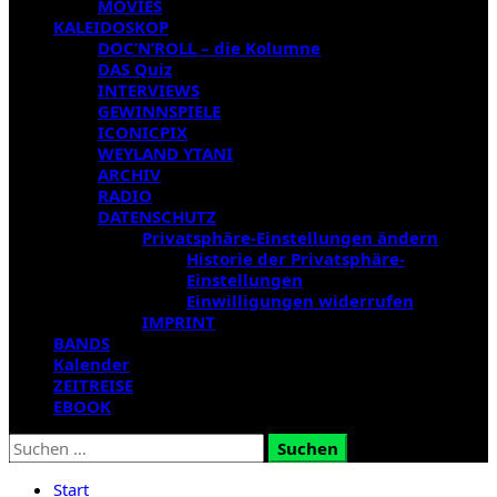
MOVIES
KALEIDOSKOP
DOC’N’ROLL – die Kolumne
DAS Quiz
INTERVIEWS
GEWINNSPIELE
ICONICPIX
WEYLAND YTANI
ARCHIV
RADIO
DATENSCHUTZ
Privatsphäre-Einstellungen ändern
Historie der Privatsphäre-
Einstellungen
Einwilligungen widerrufen
IMPRINT
BANDS
Kalender
ZEITREISE
EBOOK
Suchen
nach:
Start