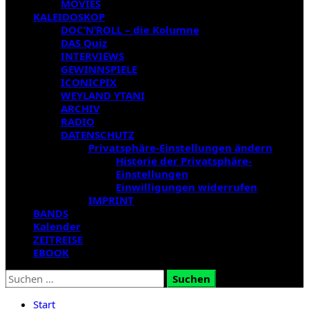
MOVIES
KALEIDOSKOP
DOC’N’ROLL – die Kolumne
DAS Quiz
INTERVIEWS
GEWINNSPIELE
ICONICPIX
WEYLAND YTANI
ARCHIV
RADIO
DATENSCHUTZ
Privatsphäre-Einstellungen ändern
Historie der Privatsphäre-
Einstellungen
Einwilligungen widerrufen
IMPRINT
BANDS
Kalender
ZEITREISE
EBOOK
Suchen
nach:
Start