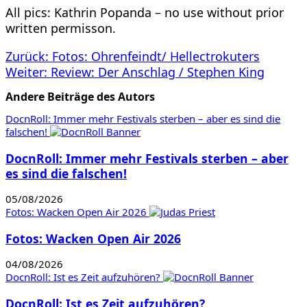
All pics: Kathrin Popanda – no use without prior
written permisson.
Beitragsnavigation
Zurück:
Fotos: Ohrenfeindt/ Hellectrokuters
Weiter:
Review: Der Anschlag / Stephen King
Andere Beiträge des Autors
DocnRoll: Immer mehr Festivals sterben – aber es sind die
falschen!
DocnRoll: Immer mehr Festivals sterben – aber
es sind die falschen!
05/08/2026
Fotos: Wacken Open Air 2026
Fotos: Wacken Open Air 2026
04/08/2026
DocnRoll: Ist es Zeit aufzuhören?
DocnRoll: Ist es Zeit aufzuhören?