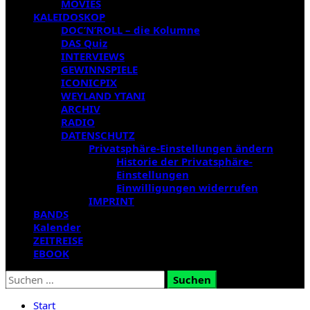
MOVIES
KALEIDOSKOP
DOC’N’ROLL – die Kolumne
DAS Quiz
INTERVIEWS
GEWINNSPIELE
ICONICPIX
WEYLAND YTANI
ARCHIV
RADIO
DATENSCHUTZ
Privatsphäre-Einstellungen ändern
Historie der Privatsphäre-
Einstellungen
Einwilligungen widerrufen
IMPRINT
BANDS
Kalender
ZEITREISE
EBOOK
Suchen
nach:
Start