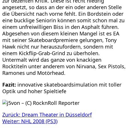
zur dezenten Kritik. Diese ist recht niedrig
angesetzt, so dass an der ein oder anderen Stelle
die Übersicht nach vorne fehlt. Ein Bordstein oder
eine bucklige Seniorin können somit schon mal zu
einem unfreiwilligen Biss in den Asphalt führen.
Abgesehen von diesem kleinen Mangel ist es EA
mit seiner Skateboardpremiere gelungen, Tony
Hawk nicht nur herauszufordern, sondern mit
einem Kickflip-Grab-Grind zu überholen.
Untermalt wird das ganze von knackigen
Rocktiteln unter anderem von Nirvana, Sex Pistols,
Ramones und Motörhead.
Fazit:
innovative skateboardsimulation mit toller
Optik und hoher Spieltiefe
Beitragsnavigation
Zurück:
Dream Theater in Düsseldorf
Weiter:
NHL 2008 (PS3)