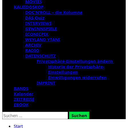
MOVIES
KALEIDOSKOP
DOC’N’ROLL – die Kolumne
DAS Quiz
INTERVIEWS
GEWINNSPIELE
ICONICPIX
WEYLAND YTANI
ARCHIV
RADIO
DATENSCHUTZ
Privatsphäre-Einstellungen ändern
Historie der Privatsphäre-
Einstellungen
Einwilligungen widerrufen
IMPRINT
BANDS
Kalender
ZEITREISE
EBOOK
Suchen
nach:
Start