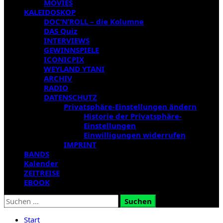
MOVIES
KALEIDOSKOP
DOC’N’ROLL – die Kolumne
DAS Quiz
INTERVIEWS
GEWINNSPIELE
ICONICPIX
WEYLAND YTANI
ARCHIV
RADIO
DATENSCHUTZ
Privatsphäre-Einstellungen ändern
Historie der Privatsphäre-
Einstellungen
Einwilligungen widerrufen
IMPRINT
BANDS
Kalender
ZEITREISE
EBOOK
Suchen
nach:
Start