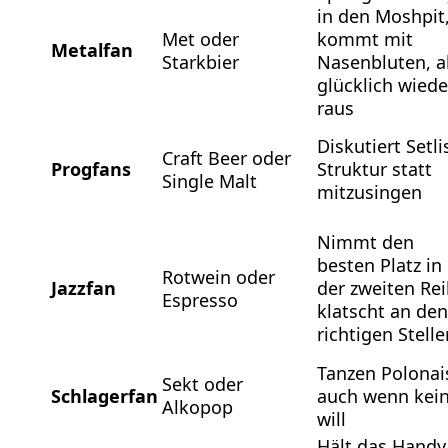
in den Moshpit
Met oder
kommt mit
Metalfan
Starkbier
Nasenbluten, a
glücklich wiede
raus
Diskutiert Setli
Craft Beer oder
Progfans
Struktur statt
Single Malt
mitzusingen
Nimmt den
besten Platz in
Rotwein oder
Jazzfan
der zweiten Rei
Espresso
klatscht an den
richtigen Stelle
Tanzen Polonai
Sekt oder
Schlagerfan
auch wenn kei
Alkopop
will
Hält das Handy