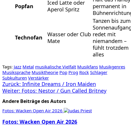
Iced Latte oder
Popfan
permanent in
Aperol Spritz
Bühnenrichtun
Tanzen bis zum
Sonnenaufgang
Wasser oder Club
redet mit
Technofan
Mate
niemandem –
fühlt trotzdem
alles
Tags:
Jazz
Metal
musikalische Vielfalt
Musikfans
Musikgenres
Musiksprache
Musiktheorie
Pop
Prog
Rock
Schlager
Subkulturen
Verstärker
Beitragsnavigation
Zurück:
Infinite Dreams / Iron Maiden
Weiter:
Fotos: Nestor / Gun Called Britney
Andere Beiträge des Autors
Fotos: Wacken Open Air 2026
Fotos: Wacken Open Air 2026