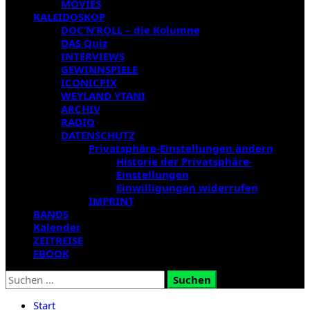
MOVIES
KALEIDOSKOP
DOC’N’ROLL – die Kolumne
DAS Quiz
INTERVIEWS
GEWINNSPIELE
ICONICPIX
WEYLAND YTANI
ARCHIV
RADIO
DATENSCHUTZ
Privatsphäre-Einstellungen ändern
Historie der Privatsphäre-
Einstellungen
Einwilligungen widerrufen
IMPRINT
BANDS
Kalender
ZEITREISE
EBOOK
Suchen
nach:
Start