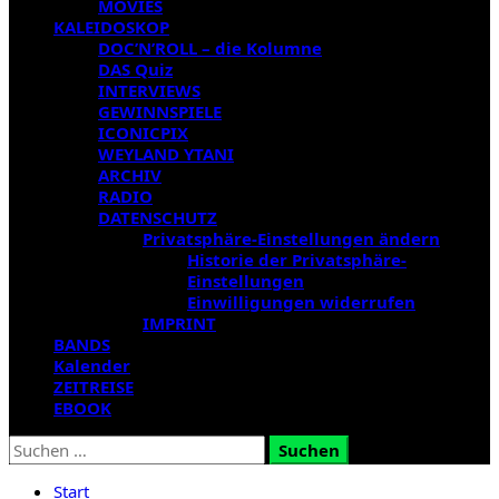
MOVIES
KALEIDOSKOP
DOC’N’ROLL – die Kolumne
DAS Quiz
INTERVIEWS
GEWINNSPIELE
ICONICPIX
WEYLAND YTANI
ARCHIV
RADIO
DATENSCHUTZ
Privatsphäre-Einstellungen ändern
Historie der Privatsphäre-
Einstellungen
Einwilligungen widerrufen
IMPRINT
BANDS
Kalender
ZEITREISE
EBOOK
Suchen
nach:
Start