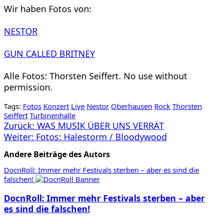
Wir haben Fotos von:
NESTOR
GUN CALLED BRITNEY
Alle Fotos: Thorsten Seiffert. No use without
permission.
Tags:
Fotos
Konzert
Live
Nestor
Oberhausen
Rock
Thorsten
Seiffert
Turbinenhalle
Beitragsnavigation
Zurück:
WAS MUSIK ÜBER UNS VERRÄT
Weiter:
Fotos: Halestorm / Bloodywood
Andere Beiträge des Autors
DocnRoll: Immer mehr Festivals sterben – aber es sind die
falschen!
DocnRoll: Immer mehr Festivals sterben – aber
es sind die falschen!