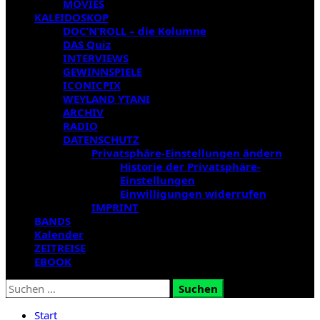
MOVIES
KALEIDOSKOP
DOC’N’ROLL – die Kolumne
DAS Quiz
INTERVIEWS
GEWINNSPIELE
ICONICPIX
WEYLAND YTANI
ARCHIV
RADIO
DATENSCHUTZ
Privatsphäre-Einstellungen ändern
Historie der Privatsphäre-
Einstellungen
Einwilligungen widerrufen
IMPRINT
BANDS
Kalender
ZEITREISE
EBOOK
Suchen
nach:
Start