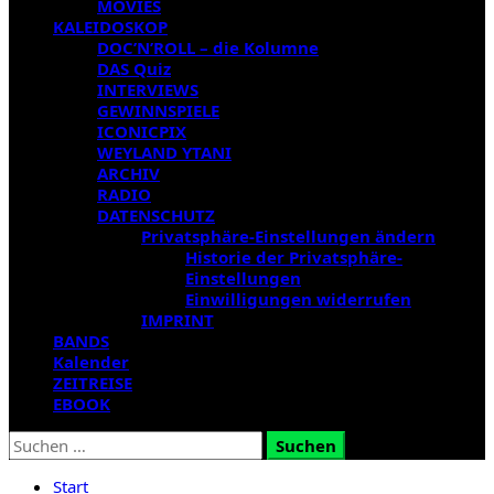
MOVIES
KALEIDOSKOP
DOC’N’ROLL – die Kolumne
DAS Quiz
INTERVIEWS
GEWINNSPIELE
ICONICPIX
WEYLAND YTANI
ARCHIV
RADIO
DATENSCHUTZ
Privatsphäre-Einstellungen ändern
Historie der Privatsphäre-
Einstellungen
Einwilligungen widerrufen
IMPRINT
BANDS
Kalender
ZEITREISE
EBOOK
Suchen
nach:
Start