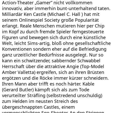
Action-Theater „Gamer“ nicht vollkommen
innovativ, aber immerhin bunt-unterhaltend taten.
Milliardär Ken Castle (Michael C. Hall ) hat mit
seinem Onlinespiel Society große Popularität
erlangt. Reale Menschen mutieren hier per Chip
im Kopf zu durch fremde Spieler ferngesteuerte
Figuren und bewegen sich durch eine künstliche
Welt, leicht Sims-artig, bloß ohne gesellschaftliche
Konventionen sondern eher auf die Befriedigung
ganz urzeitlicher Bedürfnisse ausgelegt. Nur so
kann ein schwitzender, sabbernder Schwabbel
Herrschaft über die attraktive Angie (Top-Model
Amber Valletta) ergreifen, sich an ihren Brüsten
ergötzen und die Röcke immer kürzer schneidern.
Ihren Mann aber trifft es noch härter. Kable
(Gerard Butler) kämpft sich als zum Tode
verurteilter Sträfling (selbstredend unschuldig)
zum Helden im neusten Streich des
übergeschnappten Castles, einem
vermenschlichten Ego-Shooter. An den Strippen