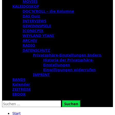
MOVIES
KALEIDOSKOP
DOC’N’ROLL – die Kolumne
DAS Quiz
INTERVIEWS
GEWINNSPIELE
ICONICPIX
WEYLAND YTANI
ARCHIV
RADIO
DATENSCHUTZ
Privatsphäre-Einstellungen ändern
Historie der Privatsphäre-
Einstellungen
Einwilligungen widerrufen
IMPRINT
BANDS
Kalender
ZEITREISE
EBOOK
Suchen
nach:
Start