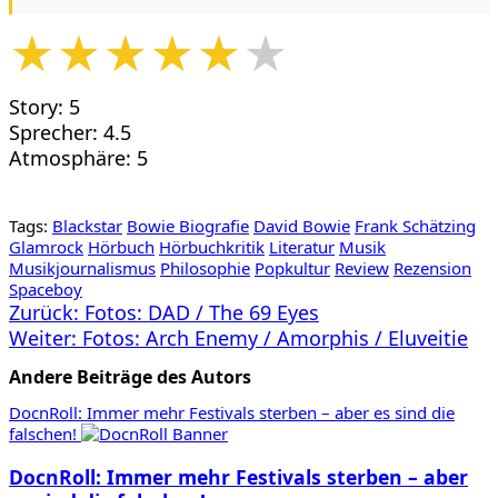
★
★
★
★
★
★
Story: 5
Sprecher: 4.5
Atmosphäre: 5
Tags:
Blackstar
Bowie Biografie
David Bowie
Frank Schätzing
Glamrock
Hörbuch
Hörbuchkritik
Literatur
Musik
Musikjournalismus
Philosophie
Popkultur
Review
Rezension
Spaceboy
Beitragsnavigation
Zurück:
Fotos: DAD / The 69 Eyes
Weiter:
Fotos: Arch Enemy / Amorphis / Eluveitie
Andere Beiträge des Autors
DocnRoll: Immer mehr Festivals sterben – aber es sind die
falschen!
DocnRoll: Immer mehr Festivals sterben – aber