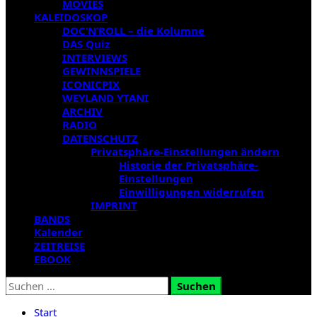
MOVIES
KALEIDOSKOP
DOC’N’ROLL – die Kolumne
DAS Quiz
INTERVIEWS
GEWINNSPIELE
ICONICPIX
WEYLAND YTANI
ARCHIV
RADIO
DATENSCHUTZ
Privatsphäre-Einstellungen ändern
Historie der Privatsphäre-
Einstellungen
Einwilligungen widerrufen
IMPRINT
BANDS
Kalender
ZEITREISE
EBOOK
Suchen
nach:
Start