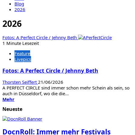
Blog
2026
2026
Fotos: A Perfect Circle / Jehnny Beth
1 Minute Lesezeit
Feature
Livepics
Fotos: A Perfect Circle / Jehnny Beth
Thorsten Seiffert
21/06/2026
A PERFECT CIRCLE sind immer schon mehr Schein als sein, so
auch in Düsseldorf, wo die die...
Mehr
Mehr
Informationen
Neueste
über
Fotos:
A
Perfect
DocnRoll: Immer mehr Festivals
Circle