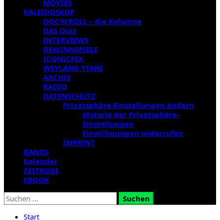
MOVIES
KALEIDOSKOP
DOC’N’ROLL – die Kolumne
DAS Quiz
INTERVIEWS
GEWINNSPIELE
ICONICPIX
WEYLAND YTANI
ARCHIV
RADIO
DATENSCHUTZ
Privatsphäre-Einstellungen ändern
Historie der Privatsphäre-
Einstellungen
Einwilligungen widerrufen
IMPRINT
BANDS
Kalender
ZEITREISE
EBOOK
Suchen
nach:
Start