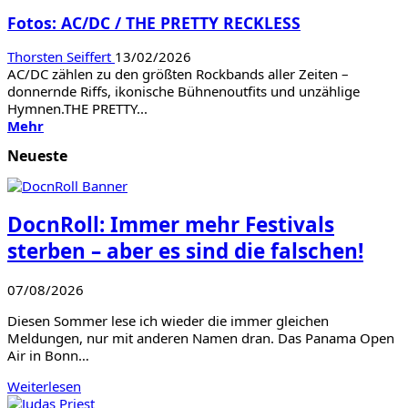
&
Fotos: AC/DC / THE PRETTY RECKLESS
Galactic
Superlords
Thorsten Seiffert
13/02/2026
AC/DC zählen zu den größten Rockbands aller Zeiten –
donnernde Riffs, ikonische Bühnenoutfits und unzählige
Hymnen.THE PRETTY...
Mehr
Mehr
Informationen
Neueste
über
Fotos:
AC/DC
/
DocnRoll: Immer mehr Festivals
THE
PRETTY
sterben – aber es sind die falschen!
RECKLESS
07/08/2026
Diesen Sommer lese ich wieder die immer gleichen
Meldungen, nur mit anderen Namen dran. Das Panama Open
Air in Bonn…
Weiterlesen