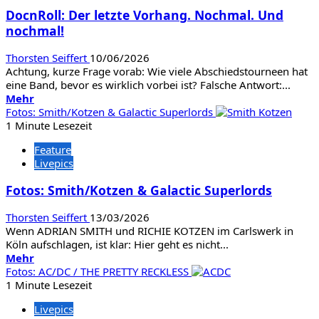
Dieses
DocnRoll: Der letzte Vorhang. Nochmal. Und
Wochenende!
nochmal!
Thorsten Seiffert
10/06/2026
Achtung, kurze Frage vorab: Wie viele Abschiedstourneen hat
eine Band, bevor es wirklich vorbei ist? Falsche Antwort:...
Mehr
Mehr
Informationen
Fotos: Smith/Kotzen & Galactic Superlords
über
1 Minute Lesezeit
DocnRoll:
Feature
Der
Livepics
letzte
Vorhang.
Fotos: Smith/Kotzen & Galactic Superlords
Nochmal.
Und
Thorsten Seiffert
13/03/2026
nochmal!
Wenn ADRIAN SMITH und RICHIE KOTZEN im Carlswerk in
Köln aufschlagen, ist klar: Hier geht es nicht...
Mehr
Mehr
Informationen
Fotos: AC/DC / THE PRETTY RECKLESS
über
1 Minute Lesezeit
Fotos:
Livepics
Smith/Kotzen