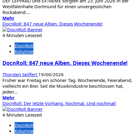
DEF LEPPARD und EXTREME sorgten am 23. Juni 2026 in der
Westfalenhalle Dortmund für einen unvergesslichen
Rockabend....
Mehr
Mehr
Informationen
DocnRoll: 847 neue Alben. Dieses Wochenende!
über
Fotos:
4 Minuten Lesezeit
Def
DocnRoll
Leppard
Kolumne
/
Extreme
DocnRoll: 847 neue Alben. Dieses Wochenende!
Thorsten Seiffert
19/06/2026
Früher war Freitag ein schöner Tag. Wochenende, Feierabend,
vielleicht ein Bier. Seit die Musikindustrie beschlossen hat,
jeden...
Mehr
Mehr
Informationen
DocnRoll: Der letzte Vorhang. Nochmal. Und nochmal!
über
DocnRoll:
4 Minuten Lesezeit
847
DocnRoll
neue
Kolumne
Alben.