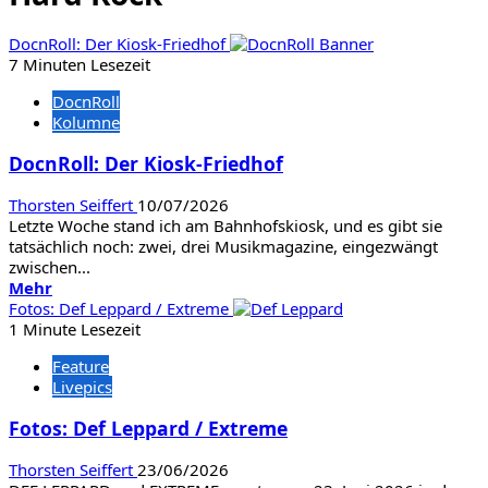
DocnRoll: Der Kiosk-Friedhof
7 Minuten Lesezeit
DocnRoll
Kolumne
DocnRoll: Der Kiosk-Friedhof
Thorsten Seiffert
10/07/2026
Letzte Woche stand ich am Bahnhofskiosk, und es gibt sie
tatsächlich noch: zwei, drei Musikmagazine, eingezwängt
zwischen...
Mehr
Mehr
Informationen
Fotos: Def Leppard / Extreme
über
1 Minute Lesezeit
DocnRoll:
Feature
Der
Livepics
Kiosk-
Friedhof
Fotos: Def Leppard / Extreme
Thorsten Seiffert
23/06/2026