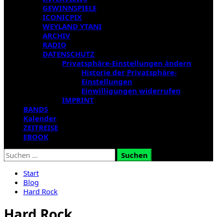
GEWINNSPIELE
ICONICPIX
WEYLAND YTANI
ARCHIV
RADIO
DATENSCHUTZ
Privatsphäre-Einstellungen ändern
Historie der Privatsphäre-
Einstellungen
Einwilligungen widerrufen
IMPRINT
BANDS
Kalender
ZEITREISE
EBOOK
Suchen
nach:
Start
Blog
Hard Rock
Hard Rock