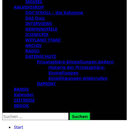
MOVIES
KALEIDOSKOP
DOC’N’ROLL – die Kolumne
DAS Quiz
INTERVIEWS
GEWINNSPIELE
ICONICPIX
WEYLAND YTANI
ARCHIV
RADIO
DATENSCHUTZ
Privatsphäre-Einstellungen ändern
Historie der Privatsphäre-
Einstellungen
Einwilligungen widerrufen
IMPRINT
BANDS
Kalender
ZEITREISE
EBOOK
Suchen
nach:
Start